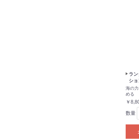
ラン
ショ
海の力
める
￥8,8
数量