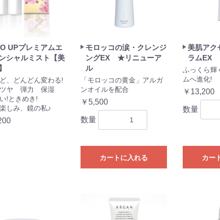
YO UPプレミアムエ
モロッコの涙・クレンジ
美肌アク
ンシャルミスト【美
ングEX ★リニューア
ラムEX
】
ル
ふっくら輝
ムへ進化!
ど、どんどん変わる!
「モロッコの黄金」アルガ
ツヤ 弾力 保湿
ンオイルを配合
￥13,200
い!ときめき!
￥5,500
楽しみ、鏡の私♪
数量
数量
200
カートに入れる
カー