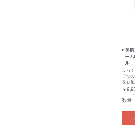
美肌
ーム
ル
ふっく
３つの
を新配
￥9,9
数量