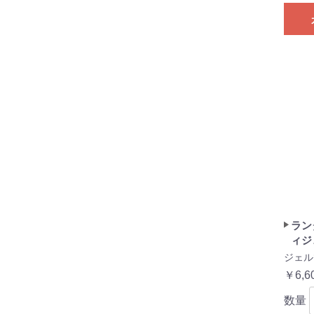
ラン
ィジ
ジェル
￥6,6
数量