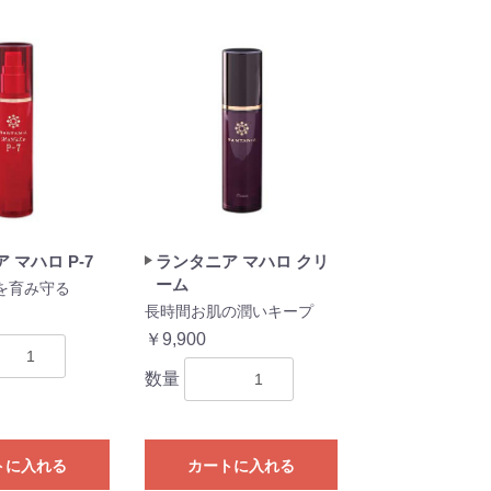
 マハロ P-7
ランタニア マハロ クリ
ーム
を育み守る
長時間お肌の潤いキープ
￥9,900
数量
トに入れる
カートに入れる