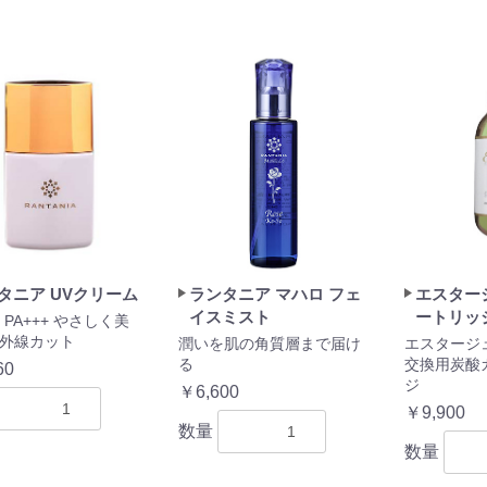
タニア UVクリーム
ランタニア マハロ フェ
エスター
イスミスト
ートリッ
0 PA+++ やさしく美
外線カット
潤いを肌の角質層まで届け
エスタージュ
る
交換用炭酸
60
ジ
￥6,600
￥9,900
数量
数量