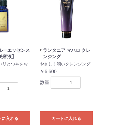
ルーエッセンス
ランタニア マハロ クレ
美容液】
ンジング
ハリとつやをお
やさしく潤いクレンジング
￥6,600
数量
トに入れる
カートに入れる