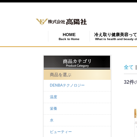
HOME
冷え取り健康美容って
Back to Home
What is health and beauty c
全て
|
商品を選ぶ
32件
DENBAテクノロジー
温度
栄養
水
ビューティー