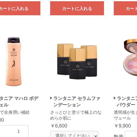
カートに入れる
カートに入れる
カー
タニア マハロ ボデ
ランタニア セラムファ
ランタニ
ェル
ンデーション
パウダー
で全身潤い補給
さっとひと塗りで極上のな
透明感が生
めらか肌に
ヴェール
00
￥6,600
￥9,900
数量