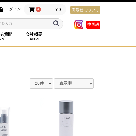
ログイン
￥0
0
高陽社について
中国語
る質問
会社概要
& A
about