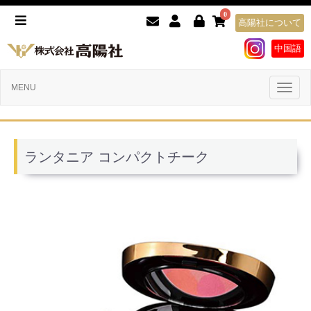
0
高陽社について
中国語
Toggl
MENU
naviga
ランタニア コンパクトチーク