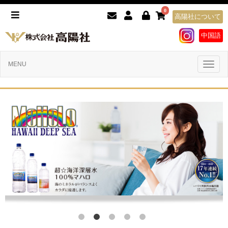
0
高陽社について
中国語
Toggl
MENU
naviga