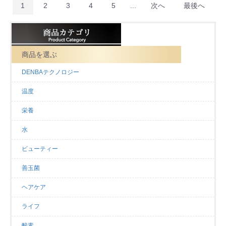
1
2
3
4
5
...
次へ
最後へ
商品を選ぶ
DENBAテクノロジー
温度
栄養
水
ビューティー
善玉菌
ヘアケア
ライフ
酸素