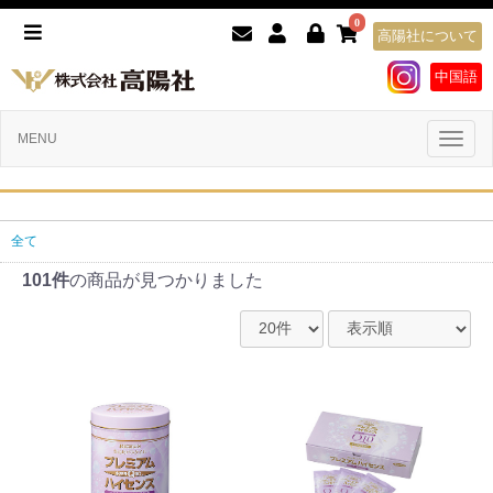
0
高陽社について
中国語
Toggl
MENU
naviga
全て
101件
の商品が見つかりました