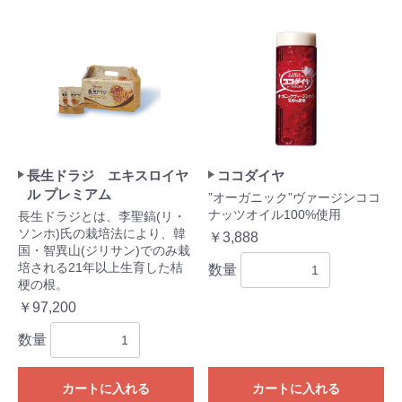
長生ドラジ エキスロイヤ
ココダイヤ
ル プレミアム
”オーガニック”ヴァージンココ
ナッツオイル100%使用
長生ドラジとは、李聖鎬(リ・
ソンホ)氏の栽培法により、韓
￥3,888
国・智異山(ジリサン)でのみ栽
培される21年以上生育した桔
数量
梗の根。
￥97,200
数量
カートに入れる
カートに入れる