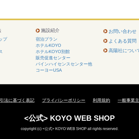
法
施設紹介
お問い合わせ
ップ
宿泊プラン
よくある質問
ホテルKOYO
高陽社につい
ス
ホテルKOYO別館
販売促進センター
パインハイセンスセンター他
コーヨーUSA
引法に基づく表記
プライバシーポリシー
利用規約
一般事業
<公式> KOYO WEB SHOP
copyright (c) <公式> KOYO WEB SHOP all rights reserved.