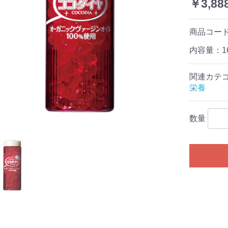
￥3,88
商品コー
内容量：16
関連カテ
栄養
数量
お買い物を続ける
カートへ進む