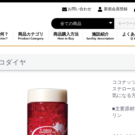
お問い合わせ
新規会員登録
何？
商品カテゴリ
商品購入方法
施設紹介
よくあ
linic?
Product Category
How to Buy
facility description
Q 
コダイヤ
ココナッ
ステロー
気になる
■主要原
リン