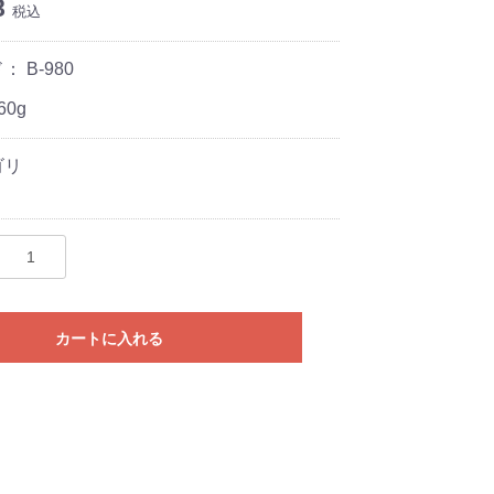
8
税込
ド：
B-980
0g
ゴリ
カートに入れる