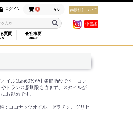
ログイン
￥0
0
高陽社について
中国語
る質問
会社概要
& A
about
ツオイルは約60%が中鎖脂肪酸です。コレ
ルやトランス脂肪酸も含まず、スタイルが
方にお勧めです。
材料：ココナッツオイル、ゼラチン、グリセ