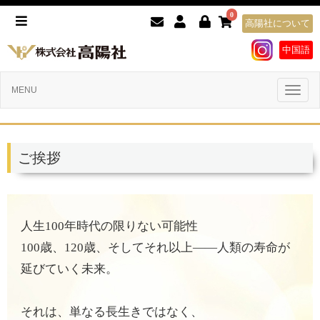
0
高陽社について
中国語
Toggl
MENU
naviga
ご挨拶
人生100年時代の限りない可能性
100歳、120歳、そしてそれ以上――人類の寿命が
延びていく未来。
それは、単なる長生きではなく、