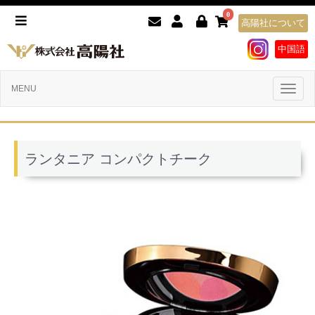
0
高陽社について
中国語
Toggl
MENU
naviga
ランタニア コンパクトチーク